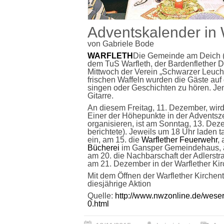
Adventskalender in 
von Gabriele Bode
WARFLETH
Die Gemeinde am Deich (
dem TuS Warfleth, der Bardenflether
Mittwoch der Verein „Schwarzer Leucht
frischen Waffeln wurden die Gäste a
singen oder Geschichten zu hören. Jen
Gitarre.
An diesem Freitag, 11. Dezember, wird 
Einer der Höhepunkte in der Adventsze
organisieren, ist am Sonntag, 13. De
berichtete). Jeweils um 18 Uhr laden 
ein, am 15. die
Warflether Feuerwehr
,
Bücherei
im Gansper Gemeindehaus, a
am 20. die Nachbarschaft der Adlerstr
am 21. Dezember in der Warflether Ki
Mit dem Öffnen der Warflether Kirchen
diesjährige Aktion
Quelle:
http://www.nwzonline.de/wese
0.html