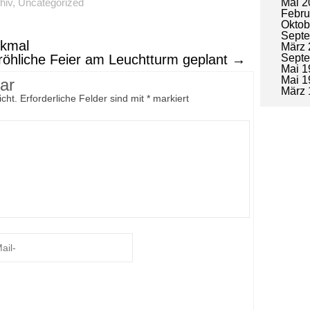
hiv
,
Uncategorized
Mai 2
Febru
Oktob
Sept
nkmal
März 
Sept
röhliche Feier am Leuchtturm geplant
→
Mai 1
Mai 1
ar
März 
icht.
Erforderliche Felder sind mit
*
markiert