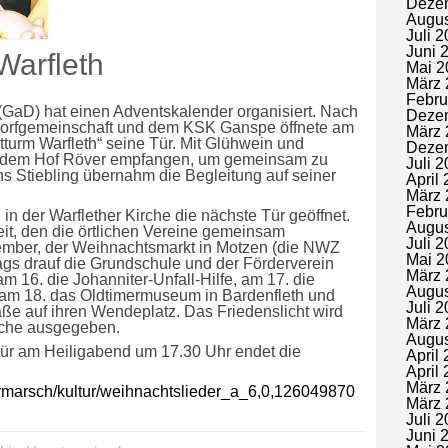
Deze
Augus
Juli 
Juni 
Warfleth
Mai 2
März 
Febru
GaD) hat einen Adventskalender organisiert. Nach
Deze
 Dorfgemeinschaft und dem KSK Ganspe öffnete am
März 
turm Warfleth“ seine Tür. Mit Glühwein und
Deze
uf dem Hof Röver empfangen, um gemeinsam zu
Juli 
s Stiebling übernahm die Begleitung auf seiner
April
März 
Febru
in der Warflether Kirche die nächste Tür geöffnet.
Augus
it, den die örtlichen Vereine gemeinsam
Juli 
zember, der Weihnachtsmarkt in Motzen (die
NWZ
Mai 2
tags drauf die Grundschule und der Förderverein
März 
 am 16. die Johanniter-Unfall-Hilfe, am 17. die
Augus
m 18. das Oldtimermuseum in Bardenfleth und
Juli 
aße auf ihren Wendeplatz. Das Friedenslicht wird
März 
rche ausgegeben.
Augus
tür am Heiligabend um 17.30 Uhr endet die
April
April
März 
rmarsch/kultur/weihnachtslieder_a_6,0,126049870
März 
Juli 
Juni 